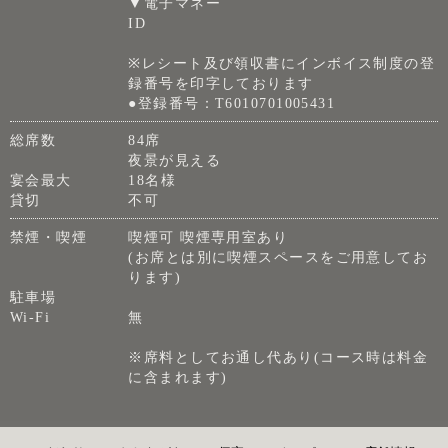
▼電子マネー
ID
※レシート及び領収書にインボイス制度の登
録番号を印字しております
●登録番号：T6010701005431
総席数
84席
夜景が見える
宴会最大
18名様
貸切
不可
禁煙・喫煙
喫煙可 喫煙専用室あり
(お席とは別に喫煙スペースをご用意してお
ります)
駐車場
Wi-Fi
無
※席料としてお通し代あり(コース時は料金
に含まれます)