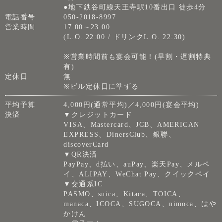
●地下鉄谷町線天王寺駅10番出口 徒歩4分
電話番号
050-2018-8997
営業時間
17:00～23:00
(L.O. 22:00 / ドリンクL.O. 22:30)
※営業時間前も宴会可能！(早割・遅割特典
有)
定休日
無
※ビル定休日に準ずる
平均予算
4,000円(通常平均)／4,000円(宴会平均)
決済
▼クレジットカード
VISA、Mastercard、JCB、AMERICAN
EXPRESS、DinersClub、銀聯、
discoverCard
▼QR決済
PayPay、d払い、auPay、楽天Pay、メルペ
イ、ALIPAY、WeChat Pay、クイックペイ
▼交通系IC
PASMO、suica、Kitaca、TOICA、
manaca、ICOCA、SUGOCA、nimoca、はや
かけん