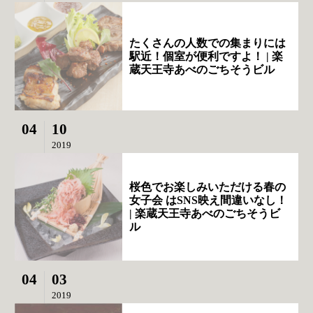
たくさんの人数での集まりには
駅近！個室が便利ですよ！ | 楽
蔵天王寺あべのごちそうビル
04
10
2019
桜色でお楽しみいただける春の
女子会 はSNS映え間違いなし！
| 楽蔵天王寺あべのごちそうビ
ル
04
03
2019