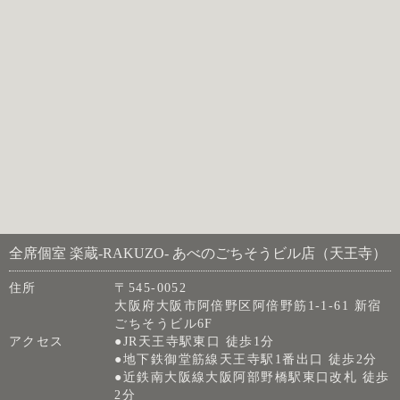
全席個室 楽蔵‐RAKUZO‐ あべのごちそうビル店（天王寺）
住所
〒545-0052
大阪府大阪市阿倍野区阿倍野筋1-1-61 新宿
ごちそうビル6F
アクセス
●JR天王寺駅東口 徒歩1分
●地下鉄御堂筋線天王寺駅1番出口 徒歩2分
●近鉄南大阪線大阪阿部野橋駅東口改札 徒歩
2分