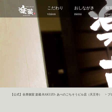
こだわり
おしながき
個
vision
menu
spac
【公式】全席個室 楽蔵‐RAKUZO‐ あべのごちそうビル店（天王寺）
>
ブ