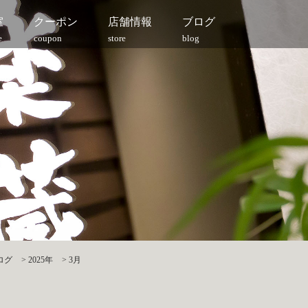
室
クーポン
店舗情報
ブログ
e
coupon
store
blog
ログ
>
2025年
>
3月