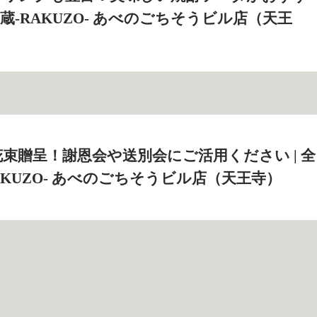
 楽蔵‐RAKUZO‐ あべのごちそうビル店（天王
束贈呈！謝恩会や送別会にご活用ください | 全
AKUZO‐ あべのごちそうビル店（天王寺）