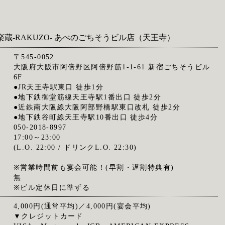
楽蔵‐RAKUZO‐ あべのごちそうビル店（天王寺）
〒545-0052
大阪府大阪市阿倍野区阿倍野筋1-1-61 新宿ごちそうビル
6F
●JR天王寺駅東口 徒歩1分
●地下鉄御堂筋線天王寺駅1番出口 徒歩2分
●近鉄南大阪線大阪阿部野橋駅東口改札 徒歩2分
●地下鉄谷町線天王寺駅10番出口 徒歩4分
050-2018-8997
17:00～23:00
(L.O. 22:00 / ドリンクL.O. 22:30)
※営業時間前も宴会可能！(早割・遅割特典有)
無
※ビル定休日に準ずる
4,000円(通常平均)／4,000円(宴会平均)
▼クレジットカード