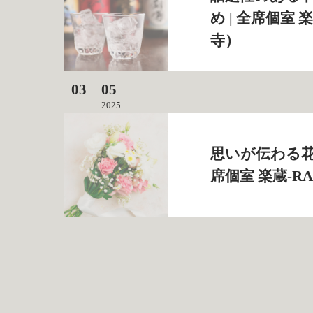
め | 全席個室
寺）
03
05
2025
思いが伝わる花
席個室 楽蔵‐R