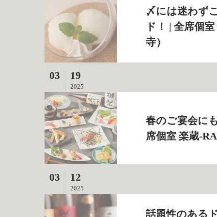
〆には迷わず
ド！ | 全席個
寺）
03
19
2025
春のご宴会にも
席個室 楽蔵‐R
03
12
2025
話題性のある