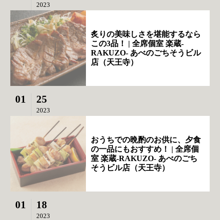
2023
炙りの美味しさを堪能するなら
この3品！ | 全席個室 楽蔵‐
RAKUZO‐ あべのごちそうビル
店（天王寺）
01
25
2023
おうちでの晩酌のお供に、夕食
の一品にもおすすめ！ | 全席個
室 楽蔵‐RAKUZO‐ あべのごち
そうビル店（天王寺）
01
18
2023