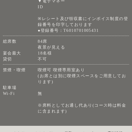
▼電子マネー
ID
※レシート及び領収書にインボイス制度の登
録番号を印字しております
●登録番号：T6010701005431
総席数
84席
夜景が見える
宴会最大
18名様
貸切
不可
禁煙・喫煙
喫煙可 喫煙専用室あり
(お席とは別に喫煙スペースをご用意してお
ります)
駐車場
Wi-Fi
無
※席料としてお通し代あり(コース時は料金
に含まれます)