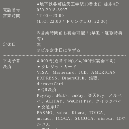
●地下鉄谷町線天王寺駅10番出口 徒歩4分
電話番号
050-2018-8997
営業時間
17:00～23:00
(L.O. 22:00 / ドリンクL.O. 22:30)
※営業時間前も宴会可能！(早割・遅割特典
有)
定休日
無
※ビル定休日に準ずる
平均予算
4,000円(通常平均)／4,000円(宴会平均)
決済
▼クレジットカード
VISA、Mastercard、JCB、AMERICAN
EXPRESS、DinersClub、銀聯、
discoverCard
▼QR決済
PayPay、d払い、auPay、楽天Pay、メルペ
イ、ALIPAY、WeChat Pay、クイックペイ
▼交通系IC
PASMO、suica、Kitaca、TOICA、
manaca、ICOCA、SUGOCA、nimoca、はや
かけん