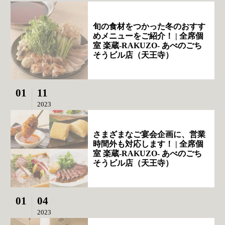
旬の食材をつかった冬のおすす
めメニューをご紹介！ | 全席個
室 楽蔵‐RAKUZO‐ あべのごち
そうビル店（天王寺）
01
11
2023
さまざまなご宴会企画に、営業
時間外も対応します！ | 全席個
室 楽蔵‐RAKUZO‐ あべのごち
そうビル店（天王寺）
01
04
2023