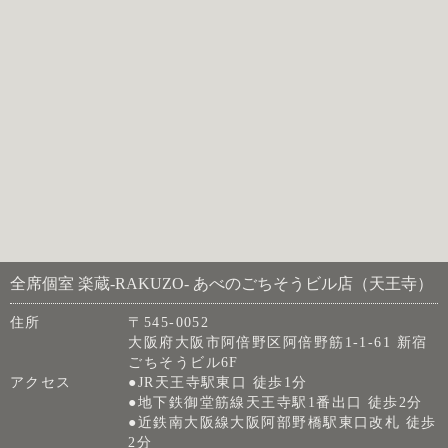
全席個室 楽蔵‐RAKUZO‐ あべのごちそうビル店（天王寺）
住所
〒545-0052
大阪府大阪市阿倍野区阿倍野筋1-1-61 新宿
ごちそうビル6F
アクセス
●JR天王寺駅東口 徒歩1分
●地下鉄御堂筋線天王寺駅1番出口 徒歩2分
●近鉄南大阪線大阪阿部野橋駅東口改札 徒歩
2分