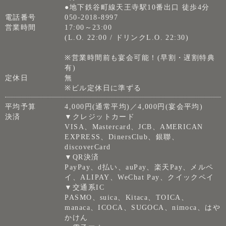
●地下鉄谷町線天王寺駅10番出口 徒歩4分
電話番号
050-2018-8997
営業時間
17:00～23:00
(L.O. 22:00 / ドリンクL.O. 22:30)
※営業時間前も宴会可能！(早割・遅割特典
有)
定休日
無
※ビル定休日に準ずる
平均予算
4,000円(通常平均)／4,000円(宴会平均)
決済
▼クレジットカード
VISA、Mastercard、JCB、AMERICAN
EXPRESS、DinersClub、銀聯、
discoverCard
▼QR決済
PayPay、d払い、auPay、楽天Pay、メルペ
イ、ALIPAY、WeChat Pay、クイックペイ
▼交通系IC
PASMO、suica、Kitaca、TOICA、
manaca、ICOCA、SUGOCA、nimoca、はや
かけん