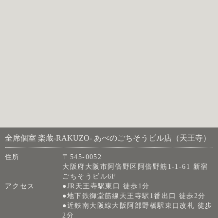
全席個室 楽蔵‐RAKUZO‐ あべのごちそうビル店（天王寺）
住所
〒545-0052
大阪府大阪市阿倍野区阿倍野筋1-1-61 新宿
ごちそうビル6F
アクセス
●JR天王寺駅東口 徒歩1分
●地下鉄御堂筋線天王寺駅1番出口 徒歩2分
●近鉄南大阪線大阪阿部野橋駅東口改札 徒歩
2分