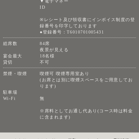
▼電子マネー
ID
※レシート及び領収書にインボイス制度の登
録番号を印字しております
●登録番号：T6010701005431
総席数
84席
夜景が見える
宴会最大
18名様
貸切
不可
禁煙・喫煙
喫煙可 喫煙専用室あり
(お席とは別に喫煙スペースをご用意してお
ります)
駐車場
Wi-Fi
無
※席料としてお通し代あり(コース時は料金
に含まれます)