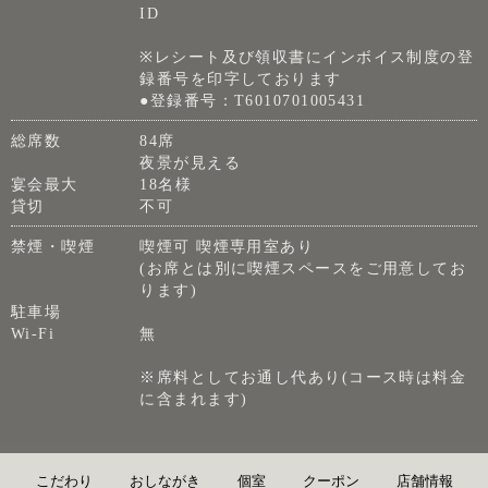
ID
※レシート及び領収書にインボイス制度の登
録番号を印字しております
●登録番号：T6010701005431
総席数
84席
夜景が見える
宴会最大
18名様
貸切
不可
禁煙・喫煙
喫煙可 喫煙専用室あり
(お席とは別に喫煙スペースをご用意してお
ります)
駐車場
Wi-Fi
無
※席料としてお通し代あり(コース時は料金
に含まれます)
こだわり
おしながき
個室
クーポン
店舗情報