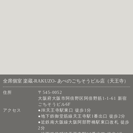
全席個室 楽蔵‐RAKUZO‐ あべのごちそうビル店（天王寺）
住所
〒545-0052
大阪府大阪市阿倍野区阿倍野筋1-1-61 新宿
ごちそうビル6F
アクセス
●JR天王寺駅東口 徒歩1分
●地下鉄御堂筋線天王寺駅1番出口 徒歩2分
●近鉄南大阪線大阪阿部野橋駅東口改札 徒歩
2分