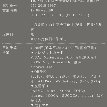
●地下鉄谷町線天王寺駅10番出口 徒歩4分
電話番号
050-2018-8997
営業時間
17:00～23:00
(L.O. 22:00 / ドリンクL.O. 22:30)
※営業時間前も宴会可能！(早割・遅割特典
有)
定休日
無
※ビル定休日に準ずる
平均予算
4,000円(通常平均)／4,000円(宴会平均)
決済
▼クレジットカード
VISA、Mastercard、JCB、AMERICAN
EXPRESS、DinersClub、銀聯、
discoverCard
▼QR決済
PayPay、d払い、auPay、楽天Pay、メルペ
イ、ALIPAY、WeChat Pay、クイックペイ
▼交通系IC
PASMO、suica、Kitaca、TOICA、
manaca、ICOCA、SUGOCA、nimoca、はや
かけん
▼電子マネー