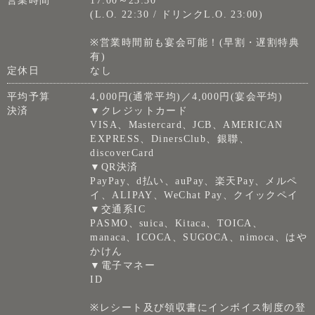
営業時間
17:00～23:30
(L.O. 22:30 / ドリンクL.O. 23:00)
※営業時間前も宴会可能！(早割・遅割特典
有)
定休日
なし
平均予算
4,000円(通常平均)／4,000円(宴会平均)
決済
▼クレジットカード
VISA、Mastercard、JCB、AMERICAN
EXPRESS、DinersClub、銀聯、
discoverCard
▼QR決済
PayPay、d払い、auPay、楽天Pay、メルペ
イ、ALIPAY、WeChat Pay、クイックペイ
▼交通系IC
PASMO、suica、Kitaca、TOICA、
manaca、ICOCA、SUGOCA、nimoca、はや
かけん
▼電子マネー
ID
※レシート及び領収書にインボイス制度の登