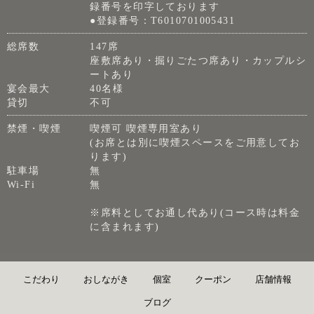
録番号を印字しております
●登録番号：T6010701005431
総席数
147席
座敷席あり・掘りごたつ席あり・カップルシ
ートあり
宴会最大
40名様
貸切
不可
禁煙・喫煙
喫煙可 喫煙専用室あり
(お席とは別に喫煙スペースをご用意してお
ります)
駐車場
無
Wi-Fi
無
※席料としてお通し代あり(コース時は料金
に含まれます)
こだわり
おしながき
個室
クーポン
店舗情報
ブログ