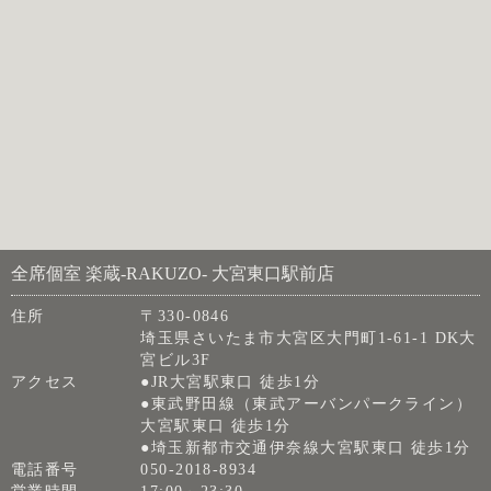
全席個室 楽蔵‐RAKUZO‐ 大宮東口駅前店
住所
〒330-0846
埼玉県さいたま市大宮区大門町1-61-1 DK大
宮ビル3F
アクセス
●JR大宮駅東口 徒歩1分
●東武野田線（東武アーバンパークライン）
大宮駅東口 徒歩1分
●埼玉新都市交通伊奈線大宮駅東口 徒歩1分
電話番号
050-2018-8934