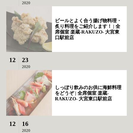
2020
ビールとよく合う揚げ物料理・
炙り料理をご紹介します！ | 全
席個室 楽蔵‐RAKUZO‐ 大宮東
口駅前店
12
23
2020
しっぽり飲みのお供に海鮮料理
をどうぞ | 全席個室 楽蔵‐
RAKUZO‐ 大宮東口駅前店
12
16
2020