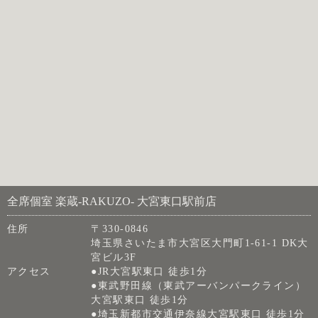
全席個室 楽蔵‐RAKUZO‐ 大宮東口駅前店
住所
〒330-0846
埼玉県さいたま市大宮区大門町1-61-1 DK大
宮ビル3F
アクセス
●JR大宮駅東口 徒歩1分
●東武野田線（東武アーバンパークライン）
大宮駅東口 徒歩1分
●埼玉新都市交通伊奈線大宮駅東口 徒歩1分