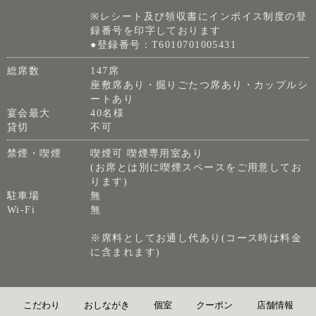
※レシート及び領収書にインボイス制度の登
録番号を印字しております
●登録番号：T6010701005431
総席数
147席
座敷席あり・掘りごたつ席あり・カップルシ
ートあり
宴会最大
40名様
貸切
不可
禁煙・喫煙
喫煙可 喫煙専用室あり
(お席とは別に喫煙スペースをご用意してお
ります)
駐車場
無
Wi-Fi
無
※席料としてお通し代あり(コース時は料金
に含まれます)
こだわり
おしながき
個室
クーポン
店舗情報