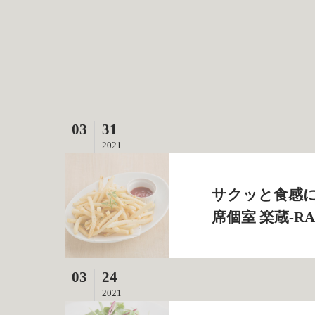
03
31
2021
サクッと食感に
席個室 楽蔵‐R
03
24
2021