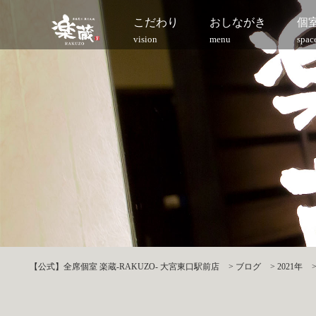
こだわり
おしながき
個
vision
menu
spac
【公式】全席個室 楽蔵‐RAKUZO‐ 大宮東口駅前店
>
ブログ
>
2021年