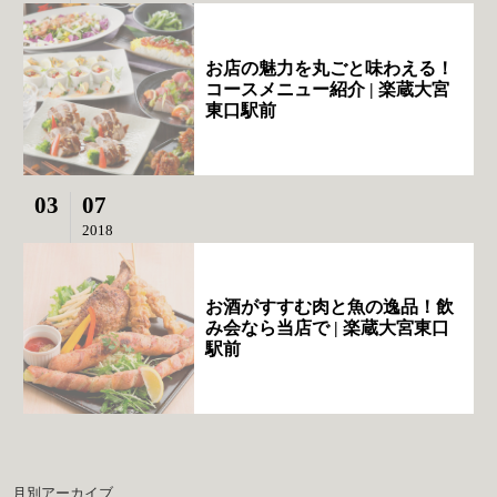
お店の魅力を丸ごと味わえる！
コースメニュー紹介 | 楽蔵大宮
東口駅前
03
07
2018
お酒がすすむ肉と魚の逸品！飲
み会なら当店で | 楽蔵大宮東口
駅前
月別アーカイブ