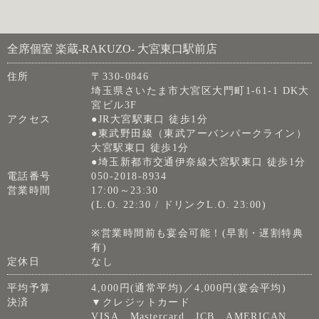
全席個室 楽蔵‐RAKUZO‐ 大宮東口駅前店
住所
〒330-0846
埼玉県さいたま市大宮区大門町1-61-1 DK大
宮ビル3F
アクセス
●JR大宮駅東口 徒歩1分
●東武野田線（東武アーバンパークライン）
大宮駅東口 徒歩1分
●埼玉新都市交通伊奈線大宮駅東口 徒歩1分
電話番号
050-2018-8934
営業時間
17:00～23:30
(L.O. 22:30 / ドリンクL.O. 23:00)
※営業時間前も宴会可能！(早割・遅割特典
有)
定休日
なし
平均予算
4,000円(通常平均)／4,000円(宴会平均)
決済
▼クレジットカード
VISA、Mastercard、JCB、AMERICAN