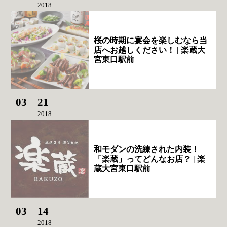
2018
桜の時期に宴会を楽しむなら当
店へお越しください！ | 楽蔵大
宮東口駅前
03
21
2018
和モダンの洗練された内装！
「楽蔵」ってどんなお店？ | 楽
蔵大宮東口駅前
03
14
2018