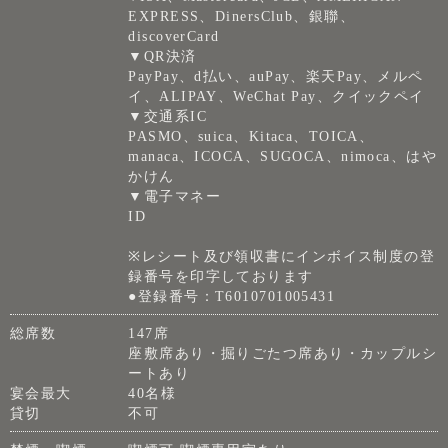
EXPRESS、DinersClub、銀聯、
discoverCard
▼QR決済
PayPay、d払い、auPay、楽天Pay、メルペ
イ、ALIPAY、WeChat Pay、クイックペイ
▼交通系IC
PASMO、suica、Kitaca、TOICA、
manaca、ICOCA、SUGOCA、nimoca、はや
かけん
▼電子マネー
ID
※レシート及び領収書にインボイス制度の登
録番号を印字しております
●登録番号：T6010701005431
総席数
147席
座敷席あり・掘りごたつ席あり・カップルシ
ートあり
宴会最大
40名様
貸切
不可