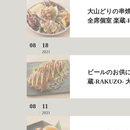
大山どりの串焼
全席個室 楽蔵‐
08
18
2021
ビールのお供に
蔵‐RAKUZO
08
11
2021