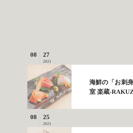
08
27
2021
海鮮の「お刺身
室 楽蔵‐RAKU
08
25
2021