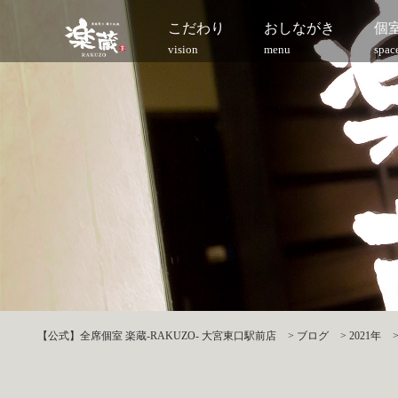
こだわり
おしながき
個
vision
menu
spac
【公式】全席個室 楽蔵‐RAKUZO‐ 大宮東口駅前店
>
ブログ
>
2021年