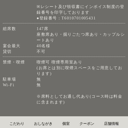
※レシート及び領収書にインボイス制度の登
録番号を印字しております
●登録番号：T6010701005431
総席数
147席
座敷席あり・掘りごたつ席あり・カップルシ
ートあり
宴会最大
40名様
貸切
不可
禁煙・喫煙
喫煙可 喫煙専用室あり
(お席とは別に喫煙スペースをご用意してお
ります)
駐車場
無
Wi-Fi
無
※席料としてお通し代あり(コース時は料金
に含まれます)
こだわり
おしながき
個室
クーポン
店舗情報