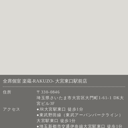
全席個室 楽蔵‐RAKUZO‐ 大宮東口駅前店
住所
〒330-0846
埼玉県さいたま市大宮区大門町1-61-1 DK大
宮ビル3F
アクセス
●JR大宮駅東口 徒歩1分
●東武野田線（東武アーバンパークライン）
大宮駅東口 徒歩1分
●埼玉新都市交通伊奈線大宮駅東口 徒歩1分