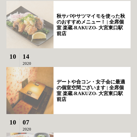
秋サバやサツマイモを使った秋
のおすすめメニュー！ | 全席個
室 楽蔵‐RAKUZO‐ 大宮東口駅
前店
10
14
2020
デートや合コン・女子会に最適
の個室空間ございます | 全席個
室 楽蔵‐RAKUZO‐ 大宮東口駅
前店
10
07
2020