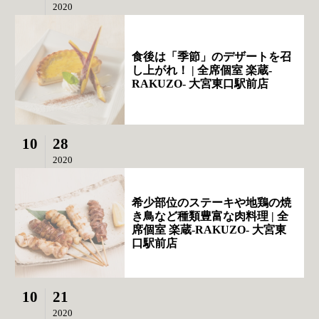
2020
食後は「季節」のデザートを召
し上がれ！ | 全席個室 楽蔵‐
RAKUZO‐ 大宮東口駅前店
10
28
2020
希少部位のステーキや地鶏の焼
き鳥など種類豊富な肉料理 | 全
席個室 楽蔵‐RAKUZO‐ 大宮東
口駅前店
10
21
2020