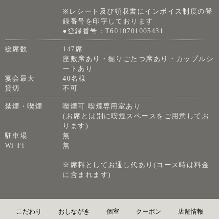
※レシート及び領収書にインボイス制度の登
録番号を印字しております
●登録番号：T6010701005431
総席数
147席
座敷席あり・掘りごたつ席あり・カップルシ
ートあり
宴会最大
40名様
貸切
不可
禁煙・喫煙
喫煙可 喫煙専用室あり
(お席とは別に喫煙スペースをご用意してお
ります)
駐車場
無
Wi-Fi
無
※席料としてお通し代あり(コース時は料金
に含まれます)
こだわり
おしながき
個室
クーポン
店舗情報