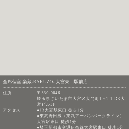
全席個室 楽蔵‐RAKUZO‐ 大宮東口駅前店
住所
〒330-0846
埼玉県さいたま市大宮区大門町1-61-1 DK大
宮ビル3F
アクセス
●JR大宮駅東口 徒歩1分
●東武野田線（東武アーバンパークライン）
大宮駅東口 徒歩1分
●埼玉新都市交通伊奈線大宮駅東口 徒歩1分