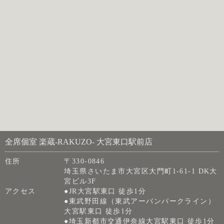
全席個室 楽蔵‐RAKUZO‐ 大宮東口駅前店
住所
〒330-0846
埼玉県さいたま市大宮区大門町1-61-1 DK大
宮ビル3F
アクセス
●JR大宮駅東口 徒歩1分
●東武野田線（東武アーバンパークライン）
大宮駅東口 徒歩1分
●埼玉新都市交通伊奈線大宮駅東口 徒歩1分