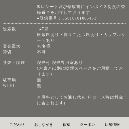
※レシート及び領収書にインボイス制度の登
録番号を印字しております
●登録番号：T6010701005431
総席数
147席
座敷席あり・掘りごたつ席あり・カップルシ
ートあり
宴会最大
40名様
貸切
不可
禁煙・喫煙
喫煙可 喫煙専用室あり
(お席とは別に喫煙スペースをご用意してお
ります)
駐車場
無
Wi-Fi
無
※席料としてお通し代あり(コース時は料金
に含まれます)
こだわり
おしながき
個室
クーポン
店舗情報