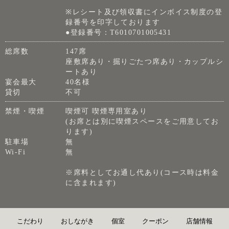
※レシート及び領収書にインボイス制度の登
録番号を印字しております
●登録番号：T6010701005431
総席数
147席
座敷席あり・掘りごたつ席あり・カップルシ
ートあり
宴会最大
40名様
貸切
不可
禁煙・喫煙
喫煙可 喫煙専用室あり
(お席とは別に喫煙スペースをご用意してお
ります)
駐車場
無
Wi-Fi
無
※席料としてお通し代あり(コース時は料金
に含まれます)
こだわり
おしながき
個室
クーポン
店舗情報