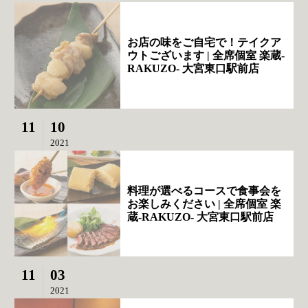
お店の味をご自宅で！テイクア
ウトございます | 全席個室 楽蔵‐
RAKUZO‐ 大宮東口駅前店
11
10
2021
料理が選べるコースで食事会を
お楽しみください | 全席個室 楽
蔵‐RAKUZO‐ 大宮東口駅前店
11
03
2021