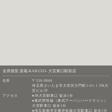
全席個室 楽蔵‐RAKUZO‐ 大宮東口駅前店
住所
〒330-0846
埼玉県さいたま市大宮区大門町1-61-1 DK大
宮ビル3F
アクセス
●JR大宮駅東口 徒歩1分
●東武野田線（東武アーバンパークライン）
大宮駅東口 徒歩1分
●埼玉新都市交通伊奈線大宮駅東口 徒歩1分