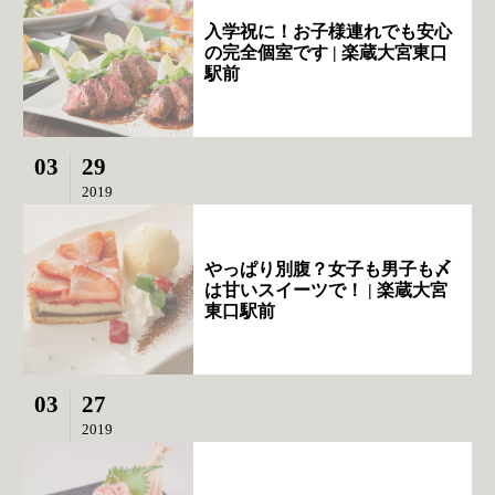
入学祝に！お子様連れでも安心
の完全個室です | 楽蔵大宮東口
駅前
03
29
2019
やっぱり別腹？女子も男子も〆
は甘いスイーツで！ | 楽蔵大宮
東口駅前
03
27
2019