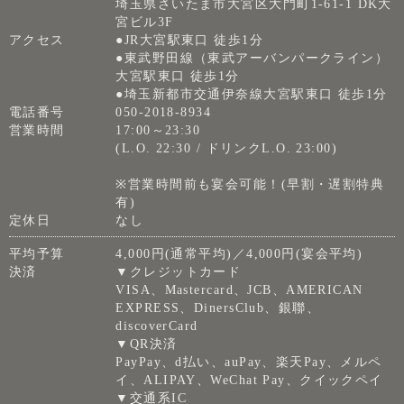
埼玉県さいたま市大宮区大門町1-61-1 DK大
宮ビル3F
アクセス
●JR大宮駅東口 徒歩1分
●東武野田線（東武アーバンパークライン）
大宮駅東口 徒歩1分
●埼玉新都市交通伊奈線大宮駅東口 徒歩1分
電話番号
050-2018-8934
営業時間
17:00～23:30
(L.O. 22:30 / ドリンクL.O. 23:00)
※営業時間前も宴会可能！(早割・遅割特典
有)
定休日
なし
平均予算
4,000円(通常平均)／4,000円(宴会平均)
決済
▼クレジットカード
VISA、Mastercard、JCB、AMERICAN
EXPRESS、DinersClub、銀聯、
discoverCard
▼QR決済
PayPay、d払い、auPay、楽天Pay、メルペ
イ、ALIPAY、WeChat Pay、クイックペイ
▼交通系IC