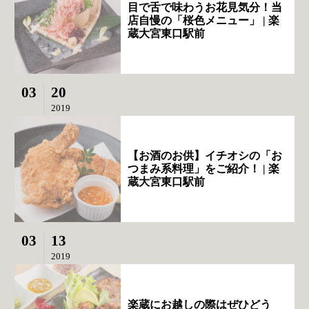
目で舌で味わうお花見気分！当
店自慢の「桜色メニュー」 | 楽
蔵大宮東口駅前
03
20
2019
【お酒のお供】イチオシの「お
つまみ系料理」をご紹介！ | 楽
蔵大宮東口駅前
03
13
2019
楽蔵にお越しの際はぜひどう