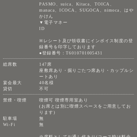
PASMO、suica、Kitaca、TOICA、
manaca、ICOCA、SUGOCA、nimoca、はや
かけん
▼電子マネー
ID
※レシート及び領収書にインボイス制度の登
録番号を印字しております
●登録番号：T6010701005431
総席数
147席
座敷席あり・掘りごたつ席あり・カップルシ
ートあり
宴会最大
40名様
貸切
不可
禁煙・喫煙
喫煙可 喫煙専用室あり
(お席とは別に喫煙スペースをご用意してお
ります)
駐車場
無
Wi-Fi
無
※席料としてお通し代あり(コース時は料金