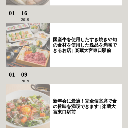
01
16
2019
国産牛を使用したすき焼きや旬
の食材を使用した逸品を満喫で
きるお店 | 楽蔵大宮東口駅前
01
09
2019
新年会に最適！完全個室席で食
の旨味を満喫できます | 楽蔵大
宮東口駅前