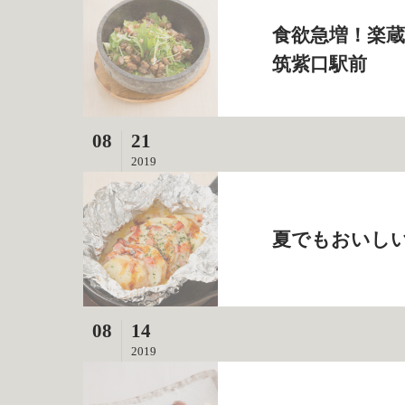
食欲急増！楽蔵
筑紫口駅前
08
21
2019
夏でもおいしい
08
14
2019