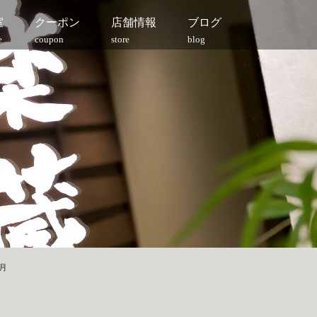
室
クーポン
店舗情報
ブログ
e
coupon
store
blog
8月