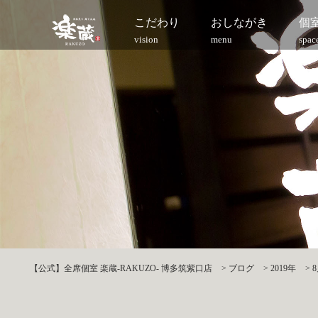
こだわり
おしながき
個
vision
menu
spac
【公式】全席個室 楽蔵‐RAKUZO‐ 博多筑紫口店
>
ブログ
>
2019年
>