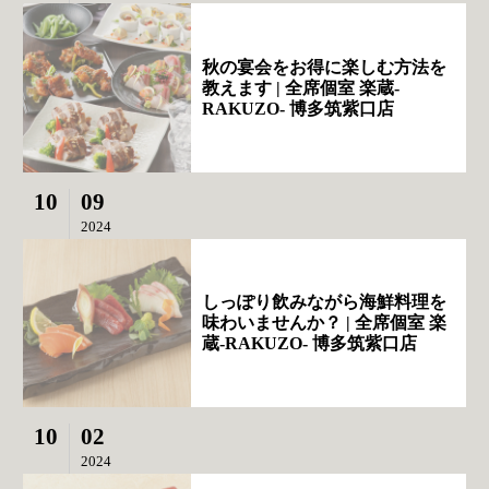
秋の宴会をお得に楽しむ方法を
教えます | 全席個室 楽蔵‐
RAKUZO‐ 博多筑紫口店
10
09
2024
しっぽり飲みながら海鮮料理を
味わいませんか？ | 全席個室 楽
蔵‐RAKUZO‐ 博多筑紫口店
10
02
2024