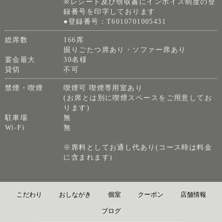
※レシート及び領収書にインボイス制度の登
録番号を印字しております
●登録番号：T6010701005431
総席数
166席
掘りごたつ席あり・ソファー席あり
宴会最大
30名様
貸切
不可
禁煙・喫煙
喫煙可 喫煙専用室あり
(お席とは別に喫煙スペースをご用意してお
ります)
駐車場
無
Wi-Fi
無
※席料としてお通し代あり(コース時は料金
に含まれます)
こだわり
おしながき
個室
クーポン
店舗情報
ブログ