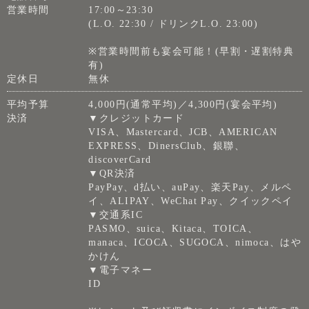
営業時間
17:00～23:30
(L.O. 22:30 / ドリンクL.O. 23:00)
※営業時間前も宴会可能！(早割・遅割特典
有)
定休日
無休
平均予算
4,000円(通常平均)／4,300円(宴会平均)
決済
▼クレジットカード
VISA、Mastercard、JCB、AMERICAN
EXPRESS、DinersClub、銀聯、
discoverCard
▼QR決済
PayPay、d払い、auPay、楽天Pay、メルペ
イ、ALIPAY、WeChat Pay、クイックペイ
▼交通系IC
PASMO、suica、Kitaca、TOICA、
manaca、ICOCA、SUGOCA、nimoca、はや
かけん
▼電子マネー
ID