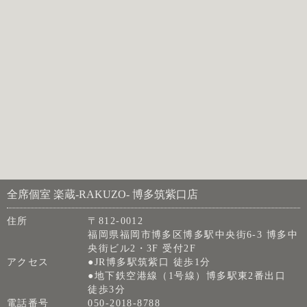
全席個室 楽蔵‐RAKUZO‐ 博多筑紫口店
住所
〒812-0012
福岡県福岡市博多区博多駅中央街6-3 博多中
央街ビル2・3F 受付2F
アクセス
●JR博多駅筑紫口 徒歩1分
●地下鉄空港線（1号線）博多駅東2番出口
徒歩3分
電話番号
050-2018-8788