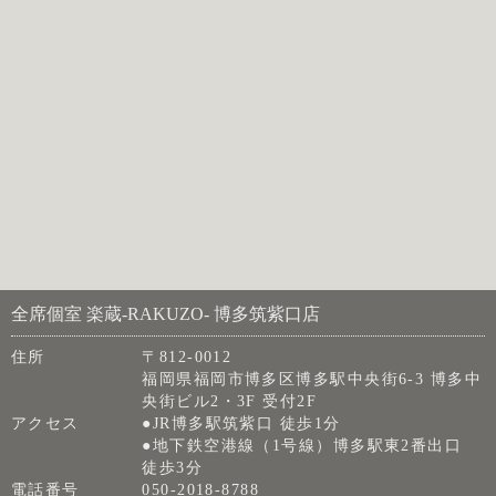
全席個室 楽蔵‐RAKUZO‐ 博多筑紫口店
住所
〒812-0012
福岡県福岡市博多区博多駅中央街6-3 博多中
央街ビル2・3F 受付2F
アクセス
●JR博多駅筑紫口 徒歩1分
●地下鉄空港線（1号線）博多駅東2番出口
徒歩3分
電話番号
050-2018-8788