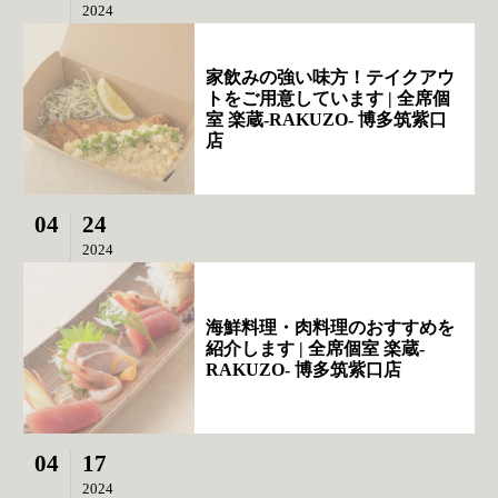
2024
家飲みの強い味方！テイクアウ
トをご用意しています | 全席個
室 楽蔵‐RAKUZO‐ 博多筑紫口
店
04
24
2024
海鮮料理・肉料理のおすすめを
紹介します | 全席個室 楽蔵‐
RAKUZO‐ 博多筑紫口店
04
17
2024