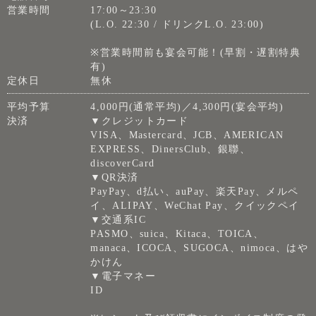
営業時間
17:00～23:30
(L.O. 22:30 / ドリンクL.O. 23:00)
※営業時間前も宴会可能！(早割・遅割特典
有)
定休日
無休
平均予算
4,000円(通常平均)／4,300円(宴会平均)
決済
▼クレジットカード
VISA、Mastercard、JCB、AMERICAN
EXPRESS、DinersClub、銀聯、
discoverCard
▼QR決済
PayPay、d払い、auPay、楽天Pay、メルペ
イ、ALIPAY、WeChat Pay、クイックペイ
▼交通系IC
PASMO、suica、Kitaca、TOICA、
manaca、ICOCA、SUGOCA、nimoca、はや
かけん
▼電子マネー
ID