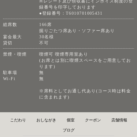
※レシート及び領収書にインボイス制度の登
録番号を印字しております
●登録番号：T6010701005431
総席数
166席
掘りごたつ席あり・ソファー席あり
宴会最大
30名様
貸切
不可
禁煙・喫煙
喫煙可 喫煙専用室あり
(お席とは別に喫煙スペースをご用意してお
ります)
駐車場
無
Wi-Fi
無
※席料としてお通し代あり(コース時は料金
に含まれます)
こだわり
おしながき
個室
クーポン
店舗情報
ブログ