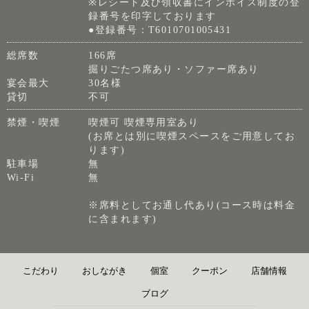
※レシート及び領収書にインボイス制度の登
録番号を印字しております
●登録番号：T6010701005431
総席数
166席
掘りごたつ席あり・ソファー席あり
宴会最大
30名様
貸切
不可
禁煙・喫煙
喫煙可 喫煙専用室あり
(お席とは別に喫煙スペースをご用意してお
ります)
駐車場
無
Wi-Fi
無
※席料としてお通し代あり(コース時は料金
に含まれます)
こだわり
おしながき
個室
クーポン
店舗情報
ブログ