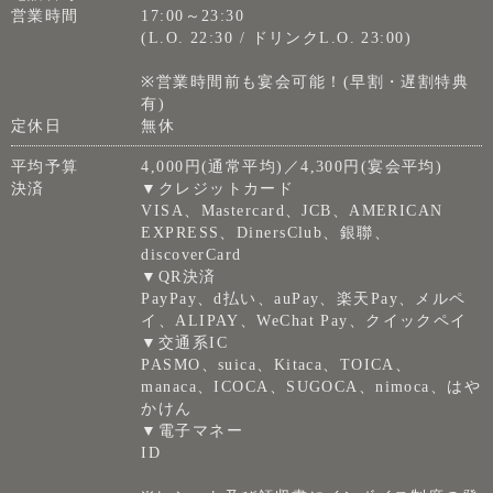
営業時間
17:00～23:30
(L.O. 22:30 / ドリンクL.O. 23:00)
※営業時間前も宴会可能！(早割・遅割特典
有)
定休日
無休
平均予算
4,000円(通常平均)／4,300円(宴会平均)
決済
▼クレジットカード
VISA、Mastercard、JCB、AMERICAN
EXPRESS、DinersClub、銀聯、
discoverCard
▼QR決済
PayPay、d払い、auPay、楽天Pay、メルペ
イ、ALIPAY、WeChat Pay、クイックペイ
▼交通系IC
PASMO、suica、Kitaca、TOICA、
manaca、ICOCA、SUGOCA、nimoca、はや
かけん
▼電子マネー
ID