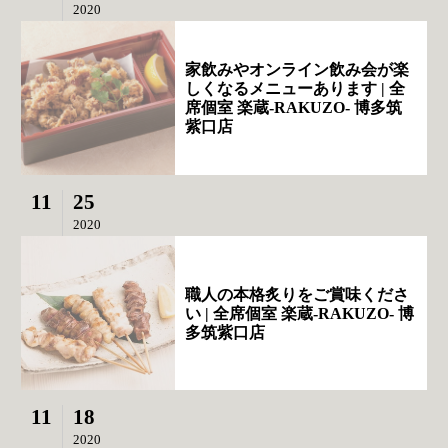
2020
家飲みやオンライン飲み会が楽
しくなるメニューあります | 全
席個室 楽蔵‐RAKUZO‐ 博多筑
紫口店
11
25
2020
職人の本格炙りをご賞味くださ
い | 全席個室 楽蔵‐RAKUZO‐ 博
多筑紫口店
11
18
2020