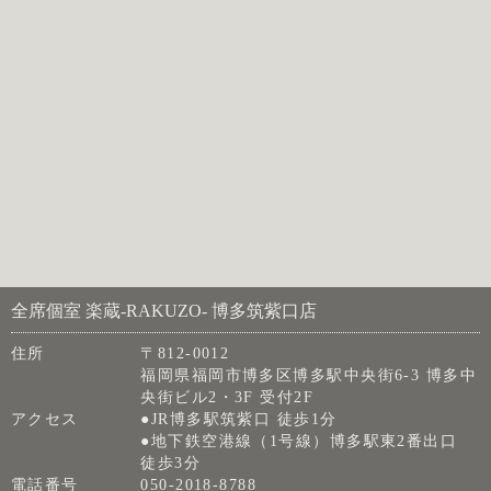
全席個室 楽蔵‐RAKUZO‐ 博多筑紫口店
住所
〒812-0012
福岡県福岡市博多区博多駅中央街6-3 博多中
央街ビル2・3F 受付2F
アクセス
●JR博多駅筑紫口 徒歩1分
●地下鉄空港線（1号線）博多駅東2番出口
徒歩3分
電話番号
050-2018-8788