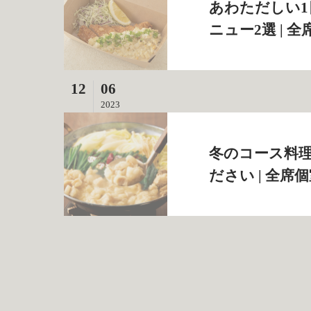
あわただしい
ニュー2選 | 全
12
06
2023
冬のコース料
ださい | 全席個