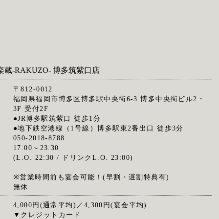
楽蔵‐RAKUZO‐ 博多筑紫口店
〒812-0012
福岡県福岡市博多区博多駅中央街6-3 博多中央街ビル2・
3F 受付2F
●JR博多駅筑紫口 徒歩1分
●地下鉄空港線（1号線）博多駅東2番出口 徒歩3分
050-2018-8788
17:00～23:30
(L.O. 22:30 / ドリンクL.O. 23:00)
※営業時間前も宴会可能！(早割・遅割特典有)
無休
4,000円(通常平均)／4,300円(宴会平均)
▼クレジットカード