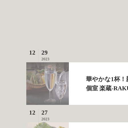
12
29
2023
華やかな1杯！
個室 楽蔵‐RAK
12
27
2023