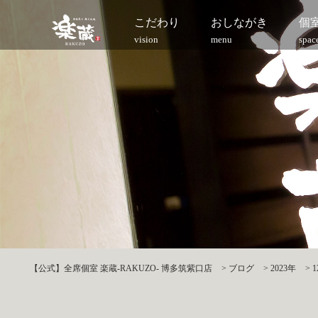
こだわり
おしながき
個
vision
menu
spac
【公式】全席個室 楽蔵‐RAKUZO‐ 博多筑紫口店
>
ブログ
>
2023年
>
1