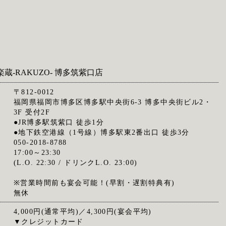
楽蔵‐RAKUZO‐ 博多筑紫口店
〒812-0012
福岡県福岡市博多区博多駅中央街6-3 博多中央街ビル2・
3F 受付2F
●JR博多駅筑紫口 徒歩1分
●地下鉄空港線（1号線）博多駅東2番出口 徒歩3分
050-2018-8788
17:00～23:30
(L.O. 22:30 / ドリンクL.O. 23:00)
※営業時間前も宴会可能！(早割・遅割特典有)
無休
4,000円(通常平均)／4,300円(宴会平均)
▼クレジットカード