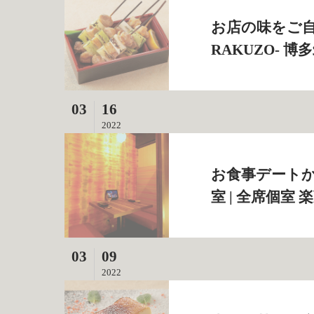
お店の味をご自
RAKUZO‐ 
03
16
2022
お食事デート
室 | 全席個室 
03
09
2022