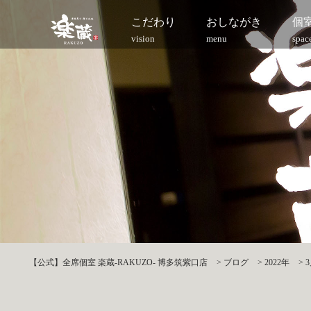
こだわり
おしながき
個
vision
menu
spac
【公式】全席個室 楽蔵‐RAKUZO‐ 博多筑紫口店
>
ブログ
>
2022年
>