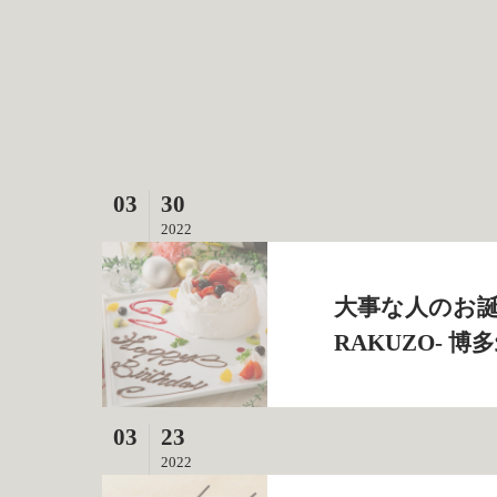
03
30
2022
大事な人のお誕
RAKUZO‐ 
03
23
2022