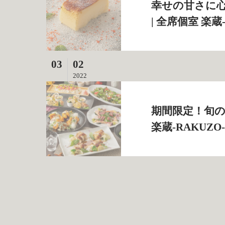
幸せの甘さに
| 全席個室 楽蔵
03
02
2022
期間限定！旬の
楽蔵‐RAKUZ