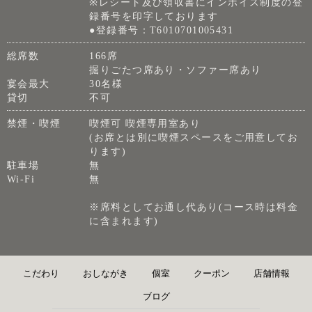
※レシート及び領収書にインボイス制度の登
録番号を印字しております
●登録番号：T6010701005431
総席数
166席
掘りごたつ席あり・ソファー席あり
宴会最大
30名様
貸切
不可
禁煙・喫煙
喫煙可 喫煙専用室あり
(お席とは別に喫煙スペースをご用意してお
ります)
駐車場
無
Wi-Fi
無
※席料としてお通し代あり(コース時は料金
に含まれます)
こだわり
おしながき
個室
クーポン
店舗情報
ブログ