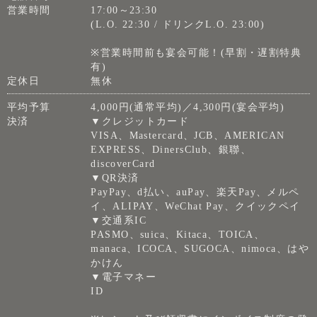
営業時間
17:00～23:30
(L.O. 22:30 / ドリンクL.O. 23:00)
※営業時間前も宴会可能！(早割・遅割特典
有)
定休日
無休
平均予算
4,000円(通常平均)／4,300円(宴会平均)
決済
▼クレジットカード
VISA、Mastercard、JCB、AMERICAN
EXPRESS、DinersClub、銀聯、
discoverCard
▼QR決済
PayPay、d払い、auPay、楽天Pay、メルペ
イ、ALIPAY、WeChat Pay、クイックペイ
▼交通系IC
PASMO、suica、Kitaca、TOICA、
manaca、ICOCA、SUGOCA、nimoca、はや
かけん
▼電子マネー
ID