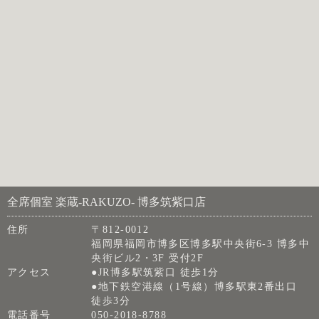
全席個室 楽蔵‐RAKUZO‐ 博多筑紫口店
住所
〒812-0012
福岡県福岡市博多区博多駅中央街6-3 博多中
央街ビル2・3F 受付2F
アクセス
●JR博多駅筑紫口 徒歩1分
●地下鉄空港線（1号線）博多駅東2番出口
徒歩3分
電話番号
050-2018-8788