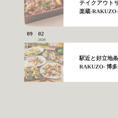
テイクアウトサ
楽蔵‐RAKUZ
09
02
2020
駅近と好立地条
RAKUZO‐ 