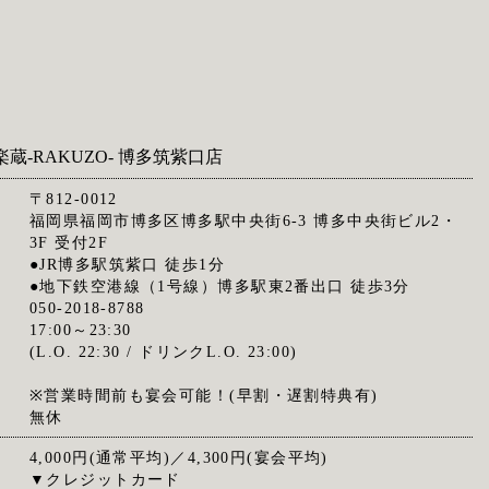
楽蔵‐RAKUZO‐ 博多筑紫口店
〒812-0012
福岡県福岡市博多区博多駅中央街6-3 博多中央街ビル2・
3F 受付2F
●JR博多駅筑紫口 徒歩1分
●地下鉄空港線（1号線）博多駅東2番出口 徒歩3分
050-2018-8788
17:00～23:30
(L.O. 22:30 / ドリンクL.O. 23:00)
※営業時間前も宴会可能！(早割・遅割特典有)
無休
4,000円(通常平均)／4,300円(宴会平均)
▼クレジットカード