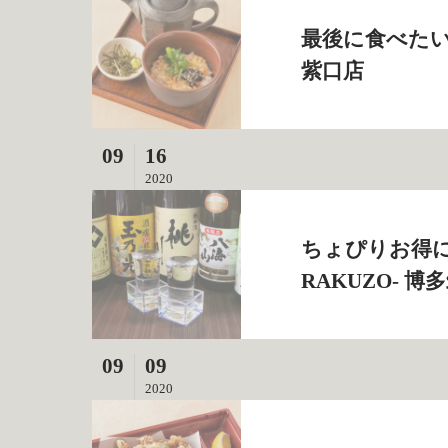
最後に食べたい！
紫口店
09
16
2020
ちょぴりお得に
RAKUZO‐ 
09
09
2020