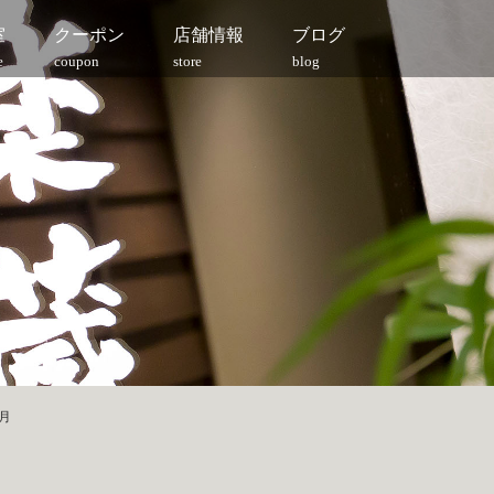
室
クーポン
店舗情報
ブログ
e
coupon
store
blog
9月