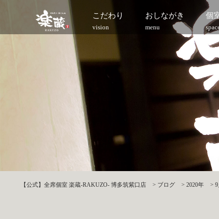
こだわり
おしながき
個
vision
menu
spac
【公式】全席個室 楽蔵‐RAKUZO‐ 博多筑紫口店
>
ブログ
>
2020年
>