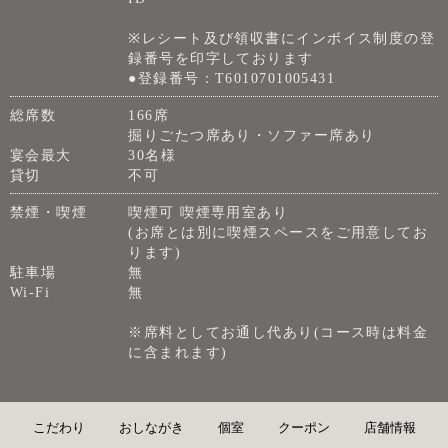
※レシート及び領収書にインボイス制度の登
録番号を印字しております
●登録番号：T6010701005431
総席数
166席
掘りごたつ席あり・ソファー席あり
宴会最大
30名様
貸切
不可
禁煙・喫煙
喫煙可 喫煙専用室あり
(お席とは別に喫煙スペースをご用意してお
ります)
駐車場
無
Wi-Fi
無
※席料としてお通し代あり(コース時は料金
に含まれます)
こだわり
おしながき
個室
クーポン
店舗情報