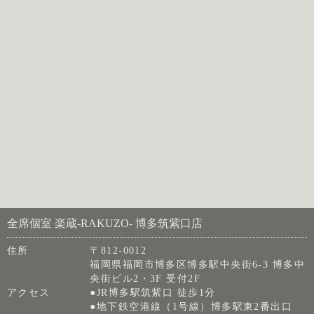
全席個室 楽蔵‐RAKUZO‐ 博多筑紫口店
住所
〒812-0012
福岡県福岡市博多区博多駅中央街6-3 博多中
央街ビル2・3F 受付2F
アクセス
●JR博多駅筑紫口 徒歩1分
●地下鉄空港線（1号線）博多駅東2番出口