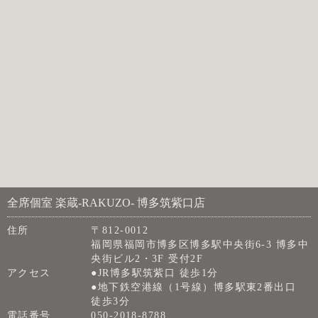
全席個室 楽蔵‐RAKUZO‐ 博多筑紫口店
住所
〒812-0012
福岡県福岡市博多区博多駅中央街6-3 博多中
央街ビル2・3F 受付2F
アクセス
●JR博多駅筑紫口 徒歩1分
●地下鉄空港線（1号線）博多駅東2番出口
徒歩3分
電話番号
050-2018-8788