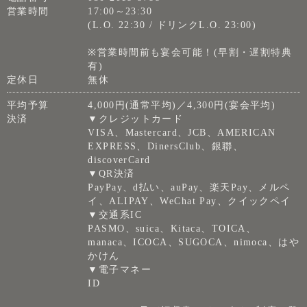
営業時間
17:00～23:30
(L.O. 22:30 / ドリンクL.O. 23:00)
※営業時間前も宴会可能！(早割・遅割特典
有)
定休日
無休
平均予算
4,000円(通常平均)／4,300円(宴会平均)
決済
▼クレジットカード
VISA、Mastercard、JCB、AMERICAN
EXPRESS、DinersClub、銀聯、
discoverCard
▼QR決済
PayPay、d払い、auPay、楽天Pay、メルペ
イ、ALIPAY、WeChat Pay、クイックペイ
▼交通系IC
PASMO、suica、Kitaca、TOICA、
manaca、ICOCA、SUGOCA、nimoca、はや
かけん
▼電子マネー
ID