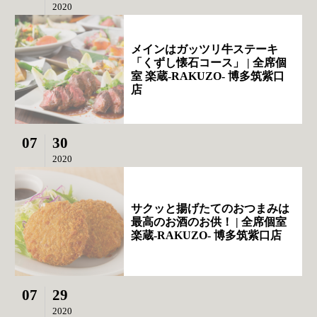
2020
メインはガッツリ牛ステーキ
「くずし懐石コース」 | 全席個
室 楽蔵‐RAKUZO‐ 博多筑紫口
店
07
30
2020
サクッと揚げたてのおつまみは
最高のお酒のお供！ | 全席個室
楽蔵‐RAKUZO‐ 博多筑紫口店
07
29
2020