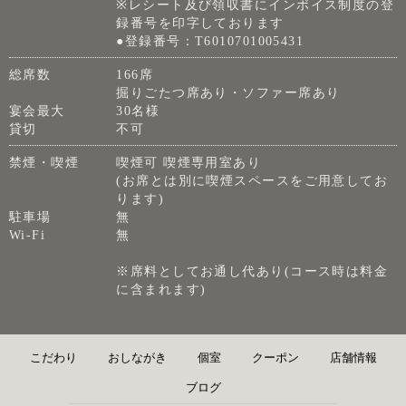
※レシート及び領収書にインボイス制度の登
録番号を印字しております
●登録番号：T6010701005431
総席数
166席
掘りごたつ席あり・ソファー席あり
宴会最大
30名様
貸切
不可
禁煙・喫煙
喫煙可 喫煙専用室あり
(お席とは別に喫煙スペースをご用意してお
ります)
駐車場
無
Wi-Fi
無
※席料としてお通し代あり(コース時は料金
に含まれます)
こだわり
おしながき
個室
クーポン
店舗情報
ブログ