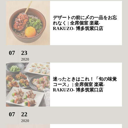
デザートの前に〆の一品をお忘
れなく | 全席個室 楽蔵‐
RAKUZO‐ 博多筑紫口店
07
23
2020
迷ったときはこれ！「旬の味覚
コース」 | 全席個室 楽蔵‐
RAKUZO‐ 博多筑紫口店
07
22
2020