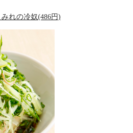
れの冷奴(486円)