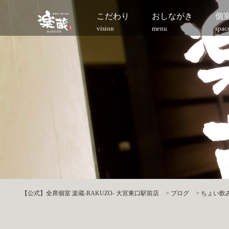
こだわり
おしながき
個
vision
menu
spac
【公式】全席個室 楽蔵‐RAKUZO‐ 大宮東口駅前店
>
ブログ
>
ちょい飲