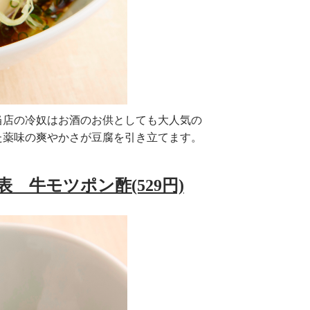
当店の冷奴はお酒のお供としても大人気の
た薬味の爽やかさが豆腐を引き立てます。
 牛モツポン酢(529円)