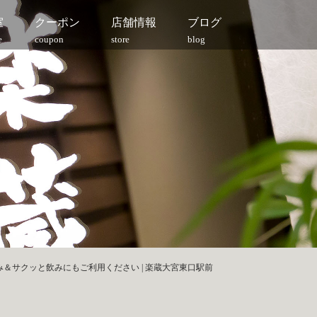
室
クーポン
店舗情報
ブログ
e
coupon
store
blog
み＆サクッと飲みにもご利用ください | 楽蔵大宮東口駅前