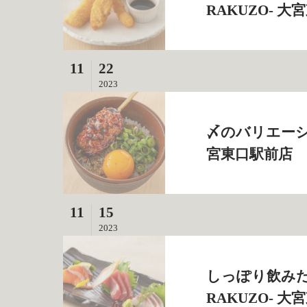
RAKUZO‐ 
11
22
2023
〆のバリエーショ
宮東口駅前店
11
15
2023
しっぽり飲みた
RAKUZO‐ 