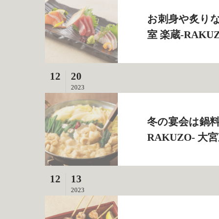
お刺身や炙りな
室 楽蔵‐RAKU
12
20
2023
冬の宴会は鍋料
RAKUZO‐ 
12
13
2023