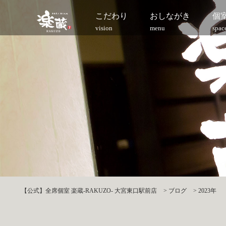
こだわり
おしながき
個
vision
menu
spac
【公式】全席個室 楽蔵‐RAKUZO‐ 大宮東口駅前店
>
ブログ
>
2023年