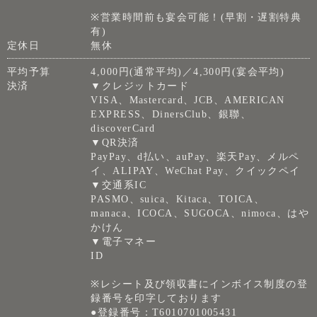
※営業時間前も宴会可能！(早割・遅割特典
有)
定休日
無休
平均予算
4,000円(通常平均)／4,300円(宴会平均)
決済
▼クレジットカード
VISA、Mastercard、JCB、AMERICAN
EXPRESS、DinersClub、銀聯、
discoverCard
▼QR決済
PayPay、d払い、auPay、楽天Pay、メルペ
イ、ALIPAY、WeChat Pay、クイックペイ
▼交通系IC
PASMO、suica、Kitaca、TOICA、
manaca、ICOCA、SUGOCA、nimoca、はや
かけん
▼電子マネー
ID
※レシート及び領収書にインボイス制度の登
録番号を印字しております
●登録番号：T6010701005431