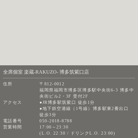
全席個室 楽蔵‐RAKUZO‐ 博多筑紫口店
住所
〒812-0012
福岡県福岡市博多区博多駅中央街6-3 博多中
央街ビル2・3F 受付2F
アクセス
●JR博多駅筑紫口 徒歩1分
●地下鉄空港線（1号線）博多駅東2番出口
徒歩3分
電話番号
050-2018-8788
営業時間
17:00～23:30
(L.O. 22:30 / ドリンクL.O. 23:00)