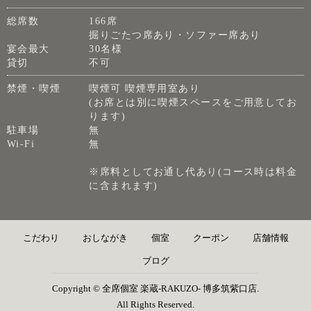
総席数
166席
掘りごたつ席あり・ソファー席あり
宴会最大
30名様
貸切
不可
禁煙・喫煙
喫煙可 喫煙専用室あり
(お席とは別に喫煙スペースをご用意してお
ります)
駐車場
無
Wi-Fi
無
※席料としてお通し代あり(コース時は料金
に含まれます)
こだわり
おしながき
個室
クーポン
店舗情報
ブログ
Copyright © 全席個室 楽蔵‐RAKUZO‐ 博多筑紫口店.
All Rights Reserved.