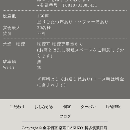
●登録番号：T6010701005431
総席数
166席
掘りごたつ席あり・ソファー席あり
宴会最大
30名様
貸切
不可
禁煙・喫煙
喫煙可 喫煙専用室あり
(お席とは別に喫煙スペースをご用意してお
ります)
駐車場
無
Wi-Fi
無
※席料としてお通し代あり(コース時は料金
に含まれます)
こだわり
おしながき
個室
クーポン
店舗情報
ブログ
Copyright © 全席個室 楽蔵‐RAKUZO‐ 博多筑紫口店.