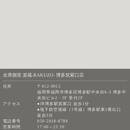
全席個室 楽蔵‐RAKUZO‐ 博多筑紫口店
住所
〒812-0012
福岡県福岡市博多区博多駅中央街6-3 博多中
央街ビル2・3F 受付2F
アクセス
●JR博多駅筑紫口 徒歩1分
●地下鉄空港線（1号線）博多駅東2番出口
徒歩3分
電話番号
050-2018-8788
営業時間
17:00～23:30