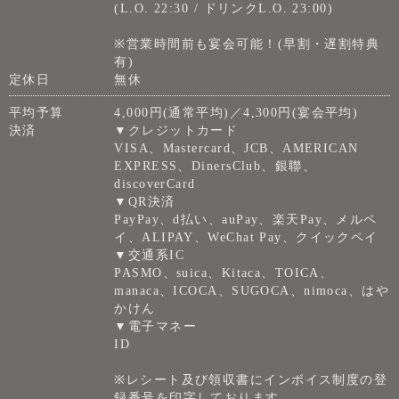
(L.O. 22:30 / ドリンクL.O. 23:00)
※営業時間前も宴会可能！(早割・遅割特典
有)
定休日
無休
平均予算
4,000円(通常平均)／4,300円(宴会平均)
決済
▼クレジットカード
VISA、Mastercard、JCB、AMERICAN
EXPRESS、DinersClub、銀聯、
discoverCard
▼QR決済
PayPay、d払い、auPay、楽天Pay、メルペ
イ、ALIPAY、WeChat Pay、クイックペイ
▼交通系IC
PASMO、suica、Kitaca、TOICA、
manaca、ICOCA、SUGOCA、nimoca、はや
かけん
▼電子マネー
ID
※レシート及び領収書にインボイス制度の登
録番号を印字しております