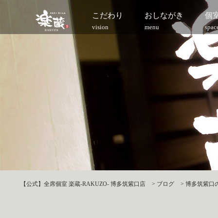
こだわり
おしながき
個
vision
menu
spac
【公式】全席個室 楽蔵‐RAKUZO‐ 博多筑紫口店
>
ブログ
>
博多筑紫口の