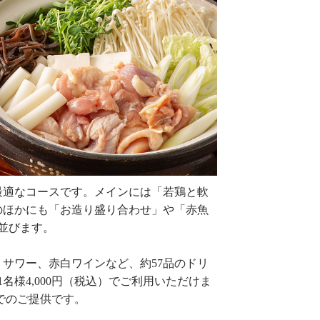
最適なコースです。メインには「若鶏と軟
のほかにも「お造り盛り合わせ」や「赤魚
並びます。
、サワー、赤白ワインなど、約
57
品のドリ
1
名様
4,000
円（税込）でご利用いただけま
でのご提供です。