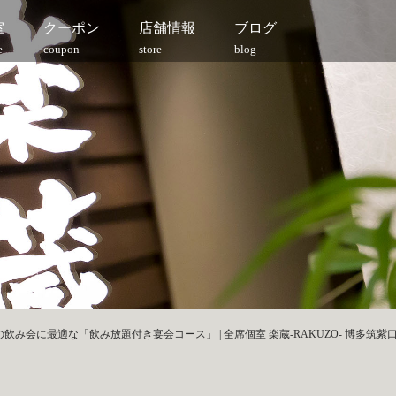
室
クーポン
店舗情報
ブログ
e
coupon
store
blog
飲み会に最適な「飲み放題付き宴会コース」 | 全席個室 楽蔵‐RAKUZO‐ 博多筑紫