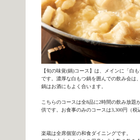
【旬の味覚
(
鍋
)
コース】は、メインに「白も
です。濃厚な白もつ鍋を囲んでの飲み会は
鍋はお酒にもよく合います。
こちらのコースは全
8
品に
2
時間の飲み放題
供です。お食事のみのコースは
3,300
円（税
楽蔵は全席個室の和食ダイニングです。